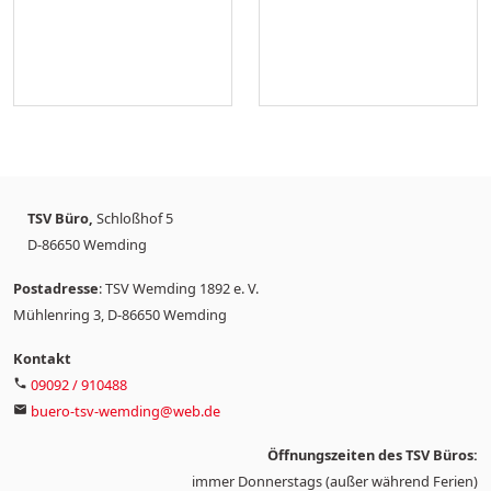
TSV Büro,
Schloßhof 5
D-86650 Wemding
Postadresse
: TSV Wemding 1892 e. V.
Mühlenring 3, D-86650 Wemding
Kontakt
09092 / 910488
phone
buero-tsv-wemding@web.de
mail
Öffnungszeiten des TSV Büros:
immer Donnerstags (außer während Ferien)